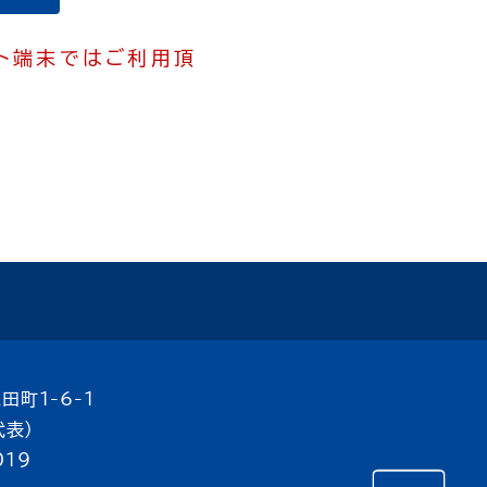
ット端末ではご利用頂
田町1-6-1
代表）
019